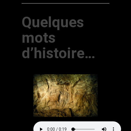
Quelques
mots
d’histoire…