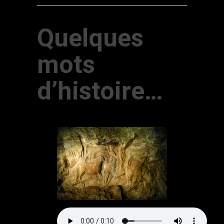
Quelques
mots
d’histoire…