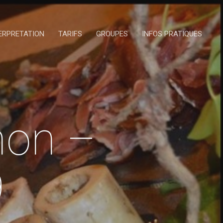
ERPRETATION
TARIFS
GROUPES
INFOS PRATIQUES
non –
9