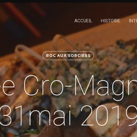
ACCUEIL
HISTOIRE
INT
ROC AUX SORCIERS
ée Cro-Mag
31mai 201